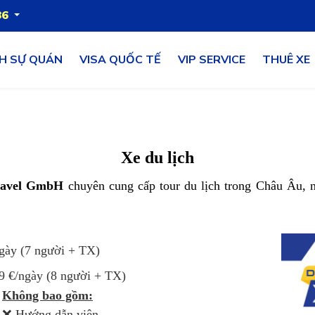
86
H SỰ QUÁN
VISA QUỐC TẾ
VIP SERVICE
THUÊ XE
Xe du lịch
ravel GmbH
chuyên cung cấp tour du lịch trong Châu Âu, 
ngày (7 người + TX)
99 €/ngày (8 người + TX)
Không bao gồm:
❌ Hướng dẫn viên