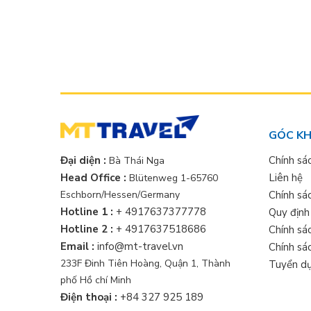
GÓC K
Chính sá
Đại diện :
Bà Thái Nga
Liên hệ
Head Office :
Blütenweg 1-65760
Chính sá
Eschborn/Hessen/Germany
Hotline 1 :
+ 4917637377778
Quy định
Hotline 2 :
+ 4917637518686
Chính sá
Email :
info@mt-travel.vn
Chính sác
233F Đinh Tiên Hoàng, Quận 1, Thành
Tuyển d
phố Hồ chí Minh
Điện thoại :
+84 327 925 189