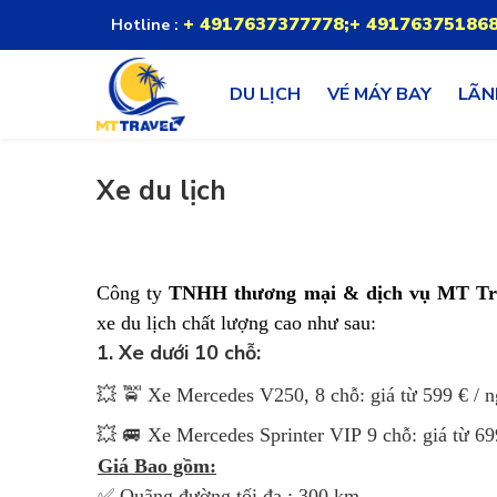
+ 4917637377778;+ 49176375186
Hotline :
DU LỊCH
VÉ MÁY BAY
LÃN
Xe du lịch
Công ty
TNHH thương mại & dịch vụ MT T
xe
du lịch chất lượng cao như sau:
1. Xe dưới 10 chỗ:
💥 🚖 Xe Mercedes V250, 8 chỗ: giá từ 599 € / 
💥 🚐 Xe Mercedes Sprinter VIP 9 chỗ: giá từ 6
Giá Bao gồm:
✅ Quãng đường tối đa : 300 km