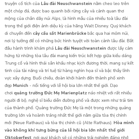
truyện cổ tích của
Lâu đài Neuschwanstein
nằm cheo leo trên
một chóp đá, được bao quanh bởi rừng cây và cảnh quan thơ
mộng của chân dãy núi Alps, là hình mẫu của nhiều toà lâu đài
trong thế giới điện ảnh diệu kỳ của hãng Walt Disney. Quý khách
di chuyển đến
cây cầu sắt Marienbrücke
bắc qua hai mỏm núi,
nơi lý tưởng để có những bức hình tuyệt vời toàn cảnh lâu đài. Bắt
đầu hành trình khám phá
Lâu đài Neuschwanstein
được lấy cảm
hứng từ những tòa lâu đài mang kiến trúc kết hợp giữa kiểu dáng
Trung cổ và hình thái sân khấu nhạc kịch đương thời, mang sự kết
tinh của tài năng và trí tuệ từ hàng nghìn họa sĩ và bậc thầy lĩnh
vực xây dựng. Buổi chiều, đoàn khởi hành đến thành phố xinh
đẹp
Munich
- nổi tiếng với lễ hội bia lớn nhất thế giới. Dạo
chơi
quảng trường Đức Mẹ Marienplatz
náo nhiệt với rất nhiều
người đi bộ, nghệ sĩ biểu diễn đường phố và được xem như trái tim
của thành phố. Quảng trường Đức Mẹ là một trong những quảng
trường lớn và hoành tráng nhất thế giới nằm giữa tòa thị chính
mới (Neue Rathaus) và tòa thị chính cũ (Alte Rathaus).
Hòa mình
vào không khí tưng bừng của lễ hội bia lớn nhất thế giới
Oktoberfest
; nơi quý khách sẽ có những trải nghiệm đáng nhớ