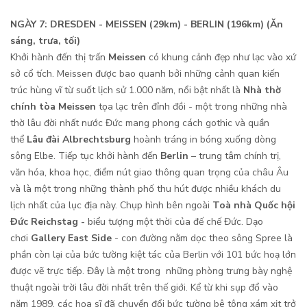
NGÀY 7: DRESDEN - MEISSEN (29km) - BERLIN (196km) (Ăn
sáng, trưa, tối)
Khởi hành đến thị trấn
Meissen
có khung cảnh đẹp như lạc vào xứ
sở cổ tích. Meissen được bao quanh bởi những cảnh quan kiến ​​
trúc hùng vĩ từ suốt lịch sử 1.000 năm, nổi bật nhất là
Nhà thờ
chính tòa Meissen
tọa lạc trên đỉnh đồi - một trong những nhà
thờ lâu đời nhất nước Đức mang phong cách gothic và quần
thể
Lâu đài Albrechtsburg
hoành tráng in bóng xuống dòng
sông Elbe. Tiếp tục khởi hành đến
Berlin
– trung tâm chính trị,
văn hóa, khoa học, điểm nút giao thông quan trọng của châu Âu
và là một trong những thành phố thu hút được nhiều khách du
lịch nhất của lục địa này. Chụp hình bên ngoài
Toà nhà Quốc hội
Đức Reichstag
-
biểu tượng một thời của đế chế Đức. Dạo
chơi
Gallery East Side
- con đường nằm dọc theo sông Spree là
phần còn lại của bức tường kiệt tác của Berlin với 101 bức hoạ lớn
được vẽ trực tiếp. Đây là một trong những phòng trưng bày nghệ
thuật ngoài trời lâu đời nhất trên thế giới. Kể từ khi sụp đổ vào
năm 1989, các họa sĩ đã chuyển đổi bức tường bê tông xám xịt trở