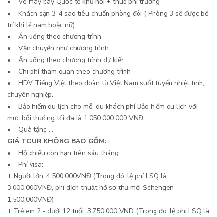
• Vé máy bay Quốc tế khứ hồi + thuế phi trường
• Khách sạn 3-4 sao tiêu chuẩn phòng đôi ( Phòng 3 sẽ được bố
trí khi lẻ nam hoặc nữ)
• Ăn uống theo chương trình
• Vận chuyển như chương trình.
• Ăn uống theo chương trình dự kiến
• Chi phí tham quan theo chương trình
• HDV Tiếng Việt theo đoàn từ Việt Nam suốt tuyến nhiệt tình,
chuyên nghiệp.
• Bảo hiểm du lịch cho mỗi du khách phí Bảo hiểm du lịch với
mức bồi thường tối đa là 1.050.000.000 VNĐ
• Quà tặng ...
GIÁ TOUR KHÔNG BAO GỒM:
• Hộ chiếu còn hạn trên sáu tháng.
• Phí visa:
+ Người lớn: 4.500.000VNĐ (Trong đó: lệ phí LSQ là
3.000.000VNĐ, phí dịch thuật hồ sơ thư mời Schengen
1.500.000VNĐ)
+ Trẻ em 2 - dưới 12 tuổi: 3.750.000 VND (Trong đó: lệ phí LSQ là