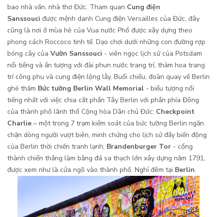
bao nhà văn, nhà thơ Đức. Tham quan
Cung điện
Sanssouci
được mệnh danh Cung điện Versailles của Đức, đây
cũng là nơi ở mùa hè của Vua nước Phổ được xây dựng theo
phong cách Roccoco tinh tế. Dạo chơi dưới những con đường rợp
bóng cây của
Vườn Sanssouci
- viên ngọc lịch sử của Potsdam
nổi tiếng và ấn tượng với đài phun nước trang trí, thảm hoa trang
trí công phu và cung điện lộng lẫy. Buổi chiều, đoàn quay về Berlin
ghé thăm
Bức tường Berlin Wall Memorial
- biểu tượng nổi
tiếng nhất với việc chia cắt phần Tây Berlin với phần phía Đông
của thành phố lãnh thổ Cộng hòa Dân chủ Đức;
Checkpoint
Charlie
– một trong 7 trạm kiểm soát của bức tường Berlin ngăn
chặn dòng người vượt biên, minh chứng cho lịch sử đầy biến động
của Berlin thời chiến tranh lạnh;
Brandenburger Tor
- cổng
thành chiến thắng làm bằng đá sa thạch lớn xây dựng năm 1791,
được xem như là cửa ngõ vào thành phố. Nghỉ đêm tại
Berlin
.