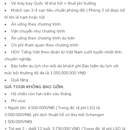
• Vé máy bay Quốc tế khứ hồi + thuế phi trường
• Khách sạn 3-4 sao tiêu chuẩn phòng đôi ( Phòng 3 sẽ được bố
trí khi lẻ nam hoặc nữ)
• Ăn uống theo chương trình
• Vận chuyển như chương trình.
• Ăn uống theo chương trình dự kiến
• Chi phí tham quan theo chương trình
• HDV Tiếng Việt theo đoàn từ Việt Nam suốt tuyến nhiệt tình,
chuyên nghiệp.
• Bảo hiểm du lịch cho mỗi du khách phí Bảo hiểm du lịch với
mức bồi thường tối đa là 1.050.000.000 VNĐ
• Quà tặng ...
GIÁ TOUR KHÔNG BAO GỒM:
• Hộ chiếu còn hạn trên sáu tháng.
• Phí visa:
+ Người lớn: 4.500.000VNĐ (Trong đó: lệ phí LSQ là
3.000.000VNĐ, phí dịch thuật hồ sơ thư mời Schengen
1.500.000VNĐ)
+ Trẻ em 2 - dưới 12 tuổi: 3.750.000 VND (Trong đó: lệ phí LSQ là