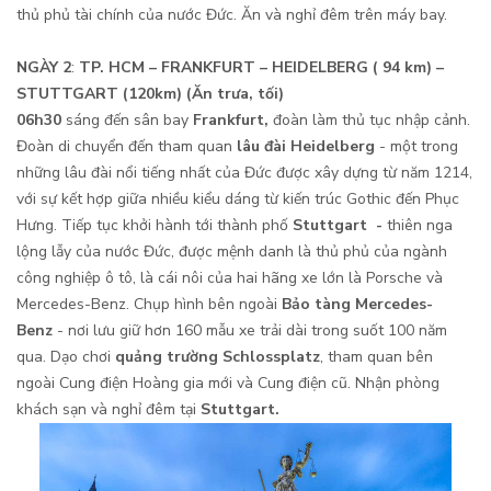
thủ phủ tài chính của nước Đức. Ăn và nghỉ đêm trên máy bay.
NGÀY 2
:
TP. HCM – FRANKFURT – HEIDELBERG ( 94 km) –
STUTTGART (120km) (Ăn trưa, tối)
06h30
sáng đến sân bay
Frankfurt
,
đoàn làm thủ tục nhập cảnh.
Đoàn di chuyển đến tham quan
lâu đài Heidelberg
- một trong
những lâu đài nổi tiếng nhất của Đức được xây dựng từ năm 1214,
với sự kết hợp giữa nhiều kiểu dáng từ kiến trúc Gothic đến Phục
Hưng. Tiếp tục khởi hành tới thành phố
St
uttgart -
thiên nga
lộng lẫy của nước Đức, được mệnh danh là thủ phủ của ngành
công nghiệp ô tô, là cái nôi của hai hãng xe lớn là Porsche và
Mercedes-Benz. Chụp hình bên ngoài
Bảo tàng Mercedes-
Benz
- nơi lưu giữ hơn 160 mẫu xe trải dài trong suốt 100 năm
qua. Dạo chơi
quảng trường Schlossplatz
, tham quan bên
ngoài Cung điện Hoàng gia mới và Cung điện cũ. Nhận phòng
khách sạn và nghỉ đêm tại
Stuttgart.