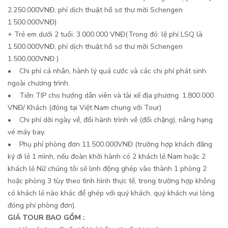
2.250.000VNĐ, phí dịch thuật hồ sơ thư mời Schengen
1.500.000VNĐ)
+ Trẻ em dưới 2 tuổi: 3.000.000 VNĐ(Trong đó: lệ phí LSQ là
1.500.000VNĐ, phí dịch thuật hồ sơ thư mời Schengen
1.500.000VNĐ )
• Chi phí cá nhân, hành lý quá cước và các chi phí phát sinh
ngoài chương trình.
• Tiền TIP cho hướng dẫn viên và tài xế địa phương: 1.800.000
VNĐ/ Khách (đóng tại Việt Nam chung với Tour)
• Chi phí dời ngày về, đổi hành trình về (đổi chặng), nâng hạng
vé máy bay.
• Phụ phí phòng đơn 11.500.000VNĐ (trường hợp khách đăng
ký đi lẻ 1 mình, nếu đoàn khởi hành có 2 khách lẻ Nam hoặc 2
khách lẻ Nữ chúng tôi sẽ linh động ghép vào thành 1 phòng 2
hoặc phòng 3 tùy theo tình hình thực tế, trong trường hợp không
có khách lẻ nào khác để ghép với quý khách, quý khách vui lòng
đóng phí phòng đơn).
GIÁ TOUR BAO GỒM :