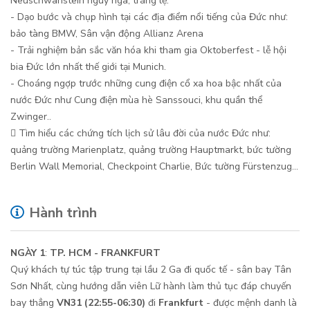
Neuschwanstein nguy nga, tráng lệ.
- Dạo bước và chụp hình tại các địa điểm nổi tiếng của Đức như:
bảo tàng BMW, Sân vận động Allianz Arena
- Trải nghiệm bản sắc văn hóa khi tham gia Oktoberfest - lễ hội
bia Đức lớn nhất thế giới tại Munich.
- Choáng ngợp trước những cung điện cổ xa hoa bậc nhất của
nước Đức như Cung điện mùa hè Sanssouci, khu quần thể
Zwinger..
 Tìm hiểu các chứng tích lịch sử lâu đời của nước Đức như:
quảng trường Marienplatz, quảng trường Hauptmarkt, bức tường
Berlin Wall Memorial, Checkpoint Charlie, Bức tường Fürstenzug…
Hành trình
NGÀY 1
:
TP. HCM - FRANKFURT
Quý khách tự túc tập trung tại lầu 2 Ga đi quốc tế - sân bay Tân
Sơn Nhất, cùng hướng dẫn viên Lữ hành làm thủ tục đáp chuyến
bay thẳng
VN31 (22:55-06:30)
đi
Frankfurt
- được mệnh danh là