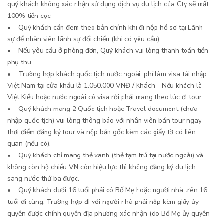
quý khách không xác nhận sử dụng dịch vụ du lịch của Cty sẽ mất
100% tiền cọc
• Quý khách cần đem theo bản chính khi đi nộp hồ sơ tại Lãnh
sự để nhân viên lãnh sự đối chiếu (khi có yêu cầu).
• Nếu yêu cầu ở phòng đơn, Quý khách vui lòng thanh toán tiền
phụ thu.
• Trường hợp khách quốc tịch nước ngoài, phí làm visa tái nhập
Việt Nam tại cửa khẩu là 1.050.000 VNĐ / Khách - Nếu khách là
Việt Kiều hoặc nước ngoài có visa rời phải mang theo lúc đi tour.
• Quý khách mang 2 Quốc tịch hoặc Travel document (chưa
nhập quốc tịch) vui lòng thông báo với nhân viên bán tour ngay
thời điểm đăng ký tour và nộp bản gốc kèm các giấy tờ có liên
quan (nếu có).
• Quý khách chỉ mang thẻ xanh (thẻ tạm trú tại nước ngoài) và
không còn hộ chiếu VN còn hiệu lực thì không đăng ký du lịch
sang nước thứ ba được.
• Quý khách dưới 16 tuổi phải có Bố Mẹ hoặc người nhà trên 16
tuổi đi cùng. Trường hợp đi với người nhà phải nộp kèm giấy ủy
quyền được chính quyền địa phương xác nhận (do Bố Mẹ ủy quyền