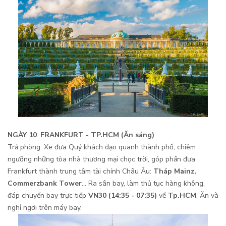
NGÀY 10
:
FRANKFURT
-
TP.HCM
(Ăn sáng)
Trả phòng. Xe đưa Quý khách dạo quanh thành phố, chiêm
ngưỡng những tòa nhà thương mại chọc trời, góp phần đưa
Frankfurt thành trung tâm tài chính Châu Âu:
Tháp Mainz,
Commerzbank Tower
… Ra sân bay, làm thủ tục hàng không,
đáp chuyến bay trực tiếp
VN30 (1
4
:
3
5
-
0
7
:
35
)
về
Tp.HCM
. Ăn và
nghỉ ngơi trên máy bay.