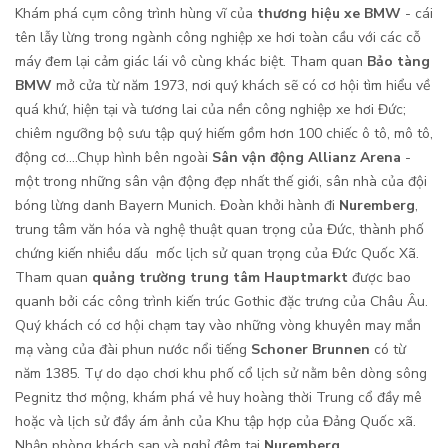
Khám phá cụm công trình hùng vĩ của
thương hiệu xe BMW
- cái
tên lẫy lừng trong ngành công nghiệp xe hơi toàn cầu với các cỗ
máy đem lại cảm giác lái vô cùng khác biệt. Tham quan
Bảo tàng
BMW
mở cửa từ năm 1973, nơi quý khách sẽ có cơ hội tìm hiểu về
quá khứ, hiện tại và tương lai của nền công nghiệp xe hơi Đức;
chiêm ngưỡng bộ sưu tập quý hiếm gồm hơn 100 chiếc ô tô, mô tô,
động cơ....Chụp hình bên ngoài
Sân vận động Allianz Arena
-
một trong những sân vận động đẹp nhất thế giới, sân nhà của đội
bóng lừng danh Bayern Munich. Đoàn khởi hành đi
Nuremberg
,
trung tâm văn hóa và nghệ thuật quan trọng của Đức, thành phố
chứng kiến nhiều dấu mốc lịch sử quan trọng của Đức Quốc Xã.
Tham quan
quảng trường trung tâm Hauptmarkt
được bao
quanh bởi các công trình kiến trúc Gothic đặc trưng của Châu Âu.
Quý khách có cơ hội chạm tay vào những vòng khuyên may mắn
mạ vàng của đài phun nước nổi tiếng
Schoner Brunnen
có từ
năm 1385. Tự do dạo chơi khu phố cổ lịch sử nằm bên dòng sông
Pegnitz thơ mộng, khám phá vẻ huy hoàng thời Trung cổ đầy mê
hoặc và lịch sử đầy ám ảnh của Khu tập hợp của Đảng Quốc xã.
Nhận phòng khách sạn và nghỉ đêm tại
Nuremberg
.