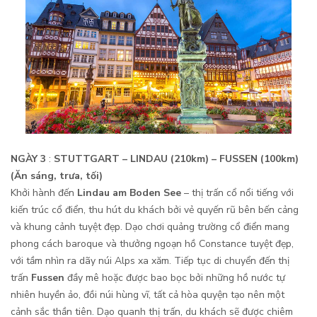
NGÀY 3
:
STUTTGART – LINDAU
(210km) – FUSSEN (100km)
(Ăn sáng, trưa, tối)
Khởi hành đến
Lindau am Boden See
– thị trấn cổ nổi tiếng với
kiến trúc cổ điển, thu hút du khách bởi vẻ quyến rũ bên bến cảng
và khung cảnh tuyệt đẹp. Dạo chơi quảng trường cổ điển mang
phong cách baroque và thưởng ngoạn hồ Constance tuyệt đẹp,
với tầm nhìn ra dãy núi Alps xa xăm. Tiếp tục di chuyển đến thị
trấn
Fussen
đầy mê hoặc được bao bọc bởi những hồ nước tự
nhiên huyền ảo, đồi núi hùng vĩ, tất cả hòa quyện tạo nên một
cảnh sắc thần tiên. Dạo quanh thị trấn, du khách sẽ được chiêm