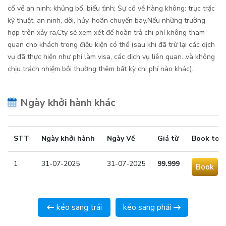
cố về an ninh: khủng bố, biểu tình; Sự cố về hàng không: trục trặc
kỹ thuật, an ninh, dời, hủy, hoãn chuyến bay.Nếu những trường
hợp trên xảy ra,Cty sẽ xem xét để hoàn trả chi phí không tham
quan cho khách trong điều kiện có thể (sau khi đã trừ lại các dịch
vụ đã thực hiện như phí làm visa, các dịch vụ liên quan…và không
chịu trách nhiệm bồi thường thêm bất kỳ chi phí nào khác).
Ngày khởi hành khác
STT
Ngày khởi hành
Ngày Về
Giá từ
Book tou
1
31-07-2025
31-07-2025
99.999
Book
kéo sang trái
kéo sang phải