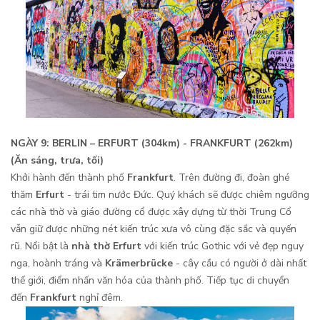
NGÀY 9: BERLIN – ERFURT (304km) - FRANKFURT (262km)
(Ăn sáng, trưa, tối)
Khởi hành đến thành phố
Frankfurt
. Trên đường đi, đoàn ghé
thăm
Erfurt
- trái tim nước Đức. Quý khách sẽ được chiêm ngưỡng
các nhà thờ và giáo đường cổ được xây dựng từ thời Trung Cổ
vẫn giữ được những nét kiến trúc xưa vô cùng đặc sắc và quyến
rũ. Nổi bật là
nhà thờ Erfurt
với kiến trúc Gothic với vẻ đẹp nguy
nga, hoành tráng và
Krämerbrücke
- cây cầu có người ở dài nhất
thế giới, điểm nhấn văn hóa của thành phố. Tiếp tục di chuyển
đến
Frankfurt
nghỉ đêm.