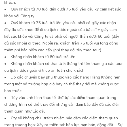
khách.
• Quý khách từ 70 tuổi đến dưới 75 tuổi yêu cầu ký cam kết sức
khỏe với Công ty.
• Quý khách từ 75 tuổi trở lên yêu cầu phải có giấy xác nhận
đầy đủ sức khỏe để đi du lịch nước ngoài của bác sĩ + giấy cam
kết sức khỏe với Công ty và phải có người thân dưới 60 tuổi (đầy
đủ sức khoẻ) đi theo. Ngoài ra, khách trên 75 tuổi vui lòng đóng
thêm phí bảo hiểm cao cấp (phí thay đổi tùy theo tour).
• Không nhận khách từ 80 tuổi trở lên
• Không nhận khách có thai từ 5 tháng trở lên tham gia các tour
du lịch nước ngoài vì lí do an toàn cho khách
• Do các chuyến bay phụ thuộc vào các hãng Hàng Không nên
trong một số trường hợp giờ bay có thể thay đổi mà không được
báo trước.
• Tùy vào tình hình thực tế, thứ tự các điểm tham quan trong
chương trình có thể thay đổi nhưng vẫn đảm bảo đầy đủ các điểm
tham quan như lúc đầu.
• Cty sẽ không chịu trách nhiệm bảo đảm các điểm tham quan
trong trường hợp: Xảy ra thiên tai: bão lụt, hạn hán, động đất…; Sự