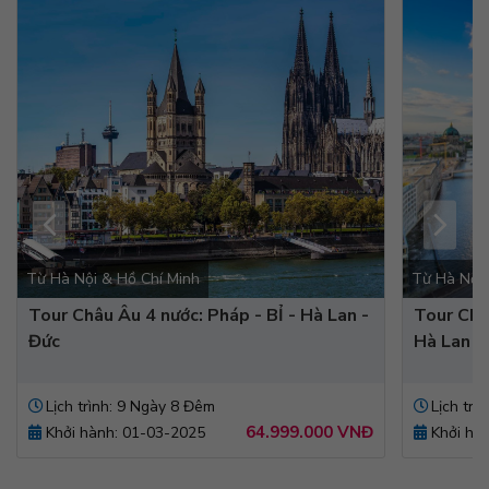
Từ Hà Nội & Hồ Chí Minh
Từ Hà Nội 
Tour Châu Âu 4 nước: Pháp - BỈ - Hà Lan -
Tour Châ
Đức
Hà Lan - 
Lịch trình: 9 Ngày 8 Đêm
Lịch trì
64.999.000
VNĐ
Khởi hành: 01-03-2025
Khởi hà