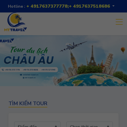
+ 4917637377778;+ 4917637518686
Hotline :
TÌM KIẾM TOUR