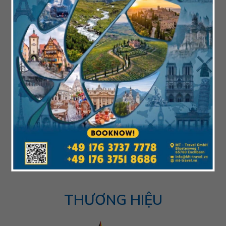
Information
T.Nina
Giải Đáp Thắc Mắc
Back Office
Service@mt-
Info@mt-travel.vn
travel.vn
THƯƠNG HIỆU